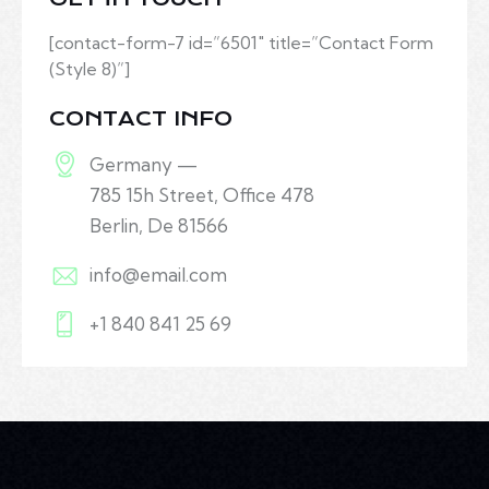
[contact-form-7 id=”6501″ title=”Contact Form
(Style 8)”]
CONTACT INFO
Germany —
785 15h Street, Office 478
Berlin, De 81566
info@email.com
+1 840 841 25 69