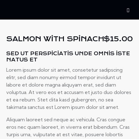
SALMON WITH SPINACH
$15.00
SED UT PERSPICIATIS UNDE OMNIS ISTE
NATUS ET
Lorem ipsum dolor sit amet, consetetur sadipscing
elitr, sed diam nonumy eirmod tempor invidunt ut
labore et dolore magna aliquyam erat, sed diam
voluptua. At vero eos et accusam et justo duo dolores
et ea rebum. Stet clita kasd gubergren, no sea
takimata sanctus est Lorem ipsum dolor sit amet.
Aliquam laoreet sed neque ac vehicula. Cras congue
eros nec quam laoreet, in viverra erat bibendum. Cras
turpis urna, vulputate at est vitae, posuere lobortis