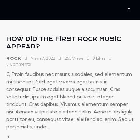
HOW DID THE FIRST ROCK MUSIC
APPEAR?
Nisan 7, 2022
265
Views
0
Likes
ROCK
0
Comments
Q Proin faucibus nec mauris a sodales, sed elementum
mi tincidunt. Sed eget viverra egestas nisi in
consequat. Fusce sodales augue a accumsan. Cras
sollicitudin, ipsum eget blandit pulvinar. Integer
tincidunt. Cras dapibus. Vivamus elementum semper
nisi. Aenean vulputate eleifend tellus. Aenean leo ligula,
porttitor eu, consequat vitae, eleifend ac, enim. Sed ut
perspiciatis, unde…