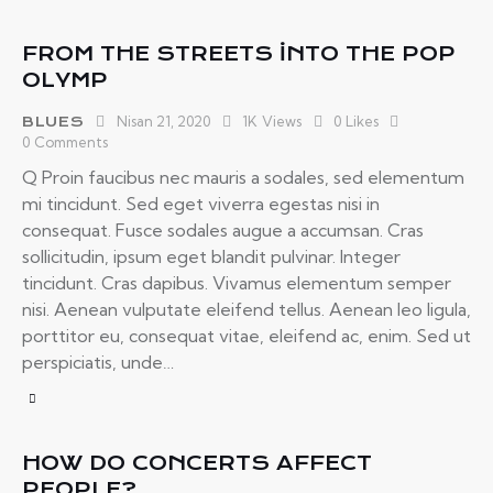
FROM THE STREETS INTO THE POP
OLYMP
Nisan 21, 2020
1K
Views
0
Likes
BLUES
0
Comments
Q Proin faucibus nec mauris a sodales, sed elementum
mi tincidunt. Sed eget viverra egestas nisi in
consequat. Fusce sodales augue a accumsan. Cras
sollicitudin, ipsum eget blandit pulvinar. Integer
tincidunt. Cras dapibus. Vivamus elementum semper
nisi. Aenean vulputate eleifend tellus. Aenean leo ligula,
porttitor eu, consequat vitae, eleifend ac, enim. Sed ut
perspiciatis, unde…
HOW DO CONCERTS AFFECT
PEOPLE?